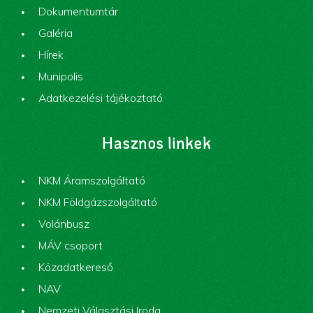
Dokumentumtár
Galéria
Hírek
Munipolis
Adatkezelési tájékoztató
Hasznos linkek
NKM Áramszolgáltató
NKM Földgázszolgáltató
Volánbusz
MÁV csoport
Közadatkereső
NAV
Nemzeti Választási Iroda