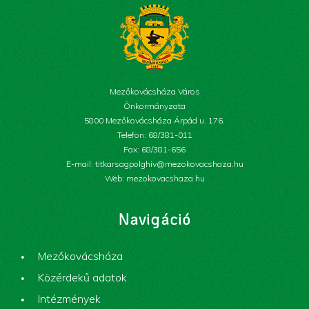
Mezőkovácsháza Város
Önkormányzata
5800 Mezőkovácsháza Árpád u. 176.
Telefon: 68/381-011
Fax: 68/381-656
E-mail: titkarsagpolghiv@mezokovacshaza.hu
Web: mezokovacshaza.hu
Navigáció
Mezőkovácsháza
Közérdekű adatok
Intézmények