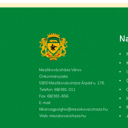
Na
Mezőkovácsháza Város
Önkormányzata
5800 Mezőkovácsháza Árpád u. 176.
Telefon: 68/381-011
Fax: 68/381-656
E-mail:
titkarsagpolghiv@mezokovacshaza.hu
Web: mezokovacshaza.hu