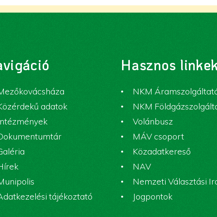
vigáció
Hasznos linke
Mezőkovácsháza
NKM Áramszolgáltat
Közérdekű adatok
NKM Földgázszolgált
Intézmények
Volánbusz
Dokumentumtár
MÁV csoport
Galéria
Közadatkereső
Hírek
NAV
Munipolis
Nemzeti Választási I
Adatkezelési tájékoztató
Jogpontok