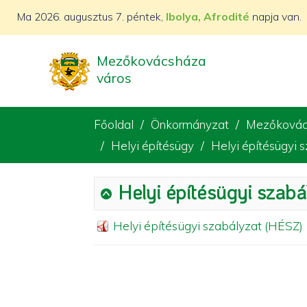
Ma
2026. augusztus 7. péntek,
Ibolya, Afrodité
napja van.
Mezőkovácsháza
város
Főoldal
Önkormányzat
Mezőkovác
Helyi építésügy
Helyi építésügyi 
Helyi építésügyi szabá
Helyi építésügyi szabályzat (HÉSZ)