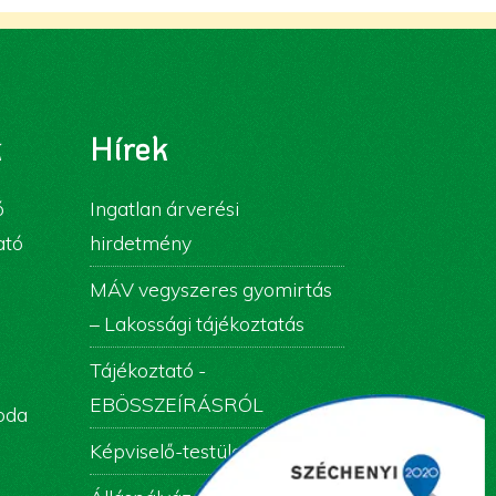
k
Hírek
ó
Ingatlan árverési
ató
hirdetmény
MÁV vegyszeres gyomirtás
– Lakossági tájékoztatás
Tájékoztató -
EBÖSSZEÍRÁSRÓL
roda
Képviselő-testületi ülés