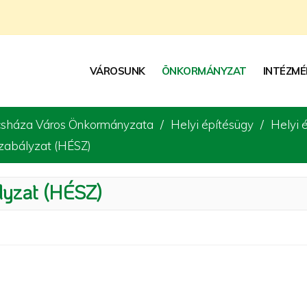
VÁROSUNK
ÖNKORMÁNYZAT
INTÉZMÉ
sháza Város Önkormányzata
Helyi építésügy
Helyi 
szabályzat (HÉSZ)
lyzat (HÉSZ)