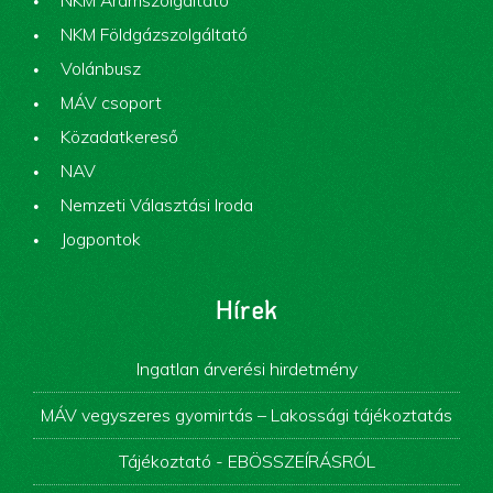
NKM Áramszolgáltató
NKM Földgázszolgáltató
Volánbusz
MÁV csoport
Közadatkereső
NAV
Nemzeti Választási Iroda
Jogpontok
Hírek
Ingatlan árverési hirdetmény
MÁV vegyszeres gyomirtás – Lakossági tájékoztatás
Tájékoztató - EBÖSSZEÍRÁSRÓL