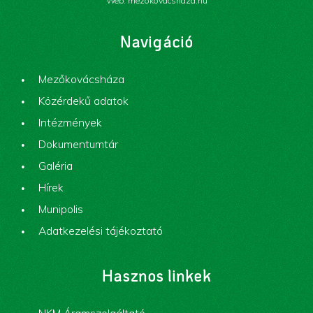
Web: mezokovacshaza.hu
Navigáció
Mezőkovácsháza
Közérdekű adatok
Intézmények
Dokumentumtár
Galéria
Hírek
Munipolis
Adatkezelési tájékoztató
Hasznos linkek