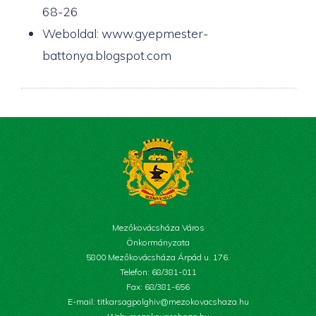
68-26
Weboldal: www.gyepmester-
battonya.blogspot.com
Mezőkovácsháza Város
Önkormányzata
5800 Mezőkovácsháza Árpád u. 176.
Telefon: 68/381-011
Fax: 68/381-656
E-mail: titkarsagpolghiv@mezokovacshaza.hu