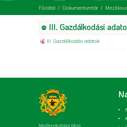
Főoldal
Dokumentumtár
Mezőková
III. Gazdálkodási adat
III. Gazdálkodási adatok
Na
Mezőkovácsháza Város