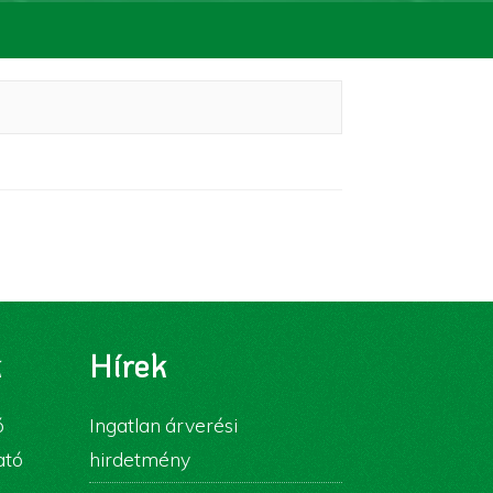
k
Hírek
ó
Ingatlan árverési
ató
hirdetmény