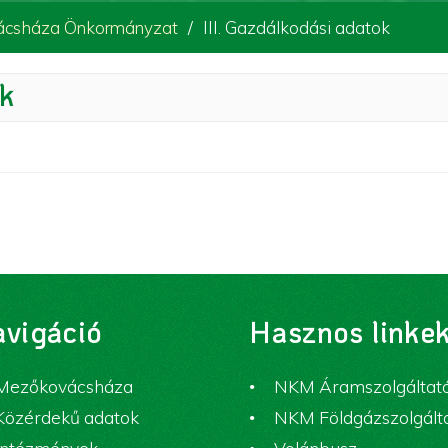
csháza Önkormányzat
III. Gazdálkodási adatok
ok
vigáció
Hasznos linke
Mezőkovácsháza
NKM Áramszolgáltat
Közérdekű adatok
NKM Földgázszolgált