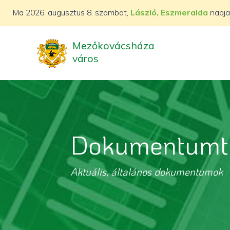
Ma
2026. augusztus 8. szombat,
László, Eszmeralda
napja
Mezőkovácsháza
város
Dokumentumt
Aktuális, általános dokumentumok