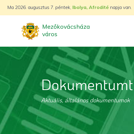
Ma
2026. augusztus 7. péntek,
Ibolya, Afrodité
napja van.
Mezőkovácsháza
város
Dokumentumt
Aktuális, általános dokumentumok