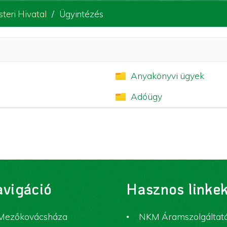
teri Hivatal
Ügyintézés
Anyakönyvi ügyek
Adóügy
vigáció
Hasznos linke
Mezőkovácsháza
NKM Áramszolgáltat