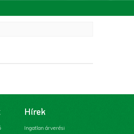
k
Hírek
ó
Ingatlan árverési