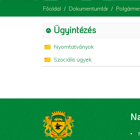
Főoldal
Dokumentumtár
Polgármes
Ügyintézés
Nyomtatványok
Szociális ügyek
Na