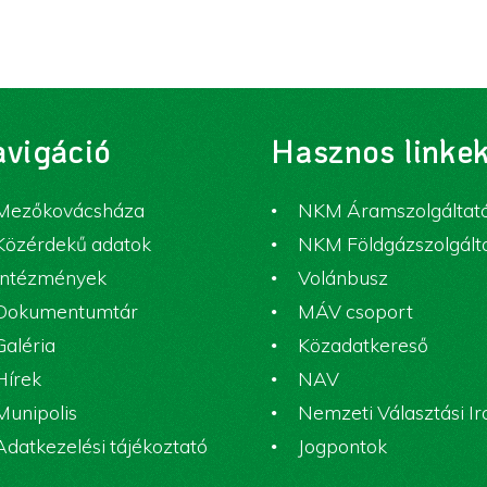
vigáció
Hasznos linke
Mezőkovácsháza
NKM Áramszolgáltat
Közérdekű adatok
NKM Földgázszolgált
Intézmények
Volánbusz
Dokumentumtár
MÁV csoport
Galéria
Közadatkereső
Hírek
NAV
Munipolis
Nemzeti Választási I
Adatkezelési tájékoztató
Jogpontok