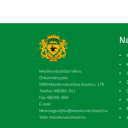
Na
Mezőkovácsháza Város
Önkormányzata
5800 Mezőkovácsháza Árpád u. 176.
Telefon: 68/381-011
Fax: 68/381-656
E-mail:
titkarsagpolghiv@mezokovacshaza.hu
Web: mezokovacshaza.hu