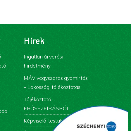
k
Hírek
ó
Ingatlan árverési
ató
hirdetmény
MÁV vegyszeres gyomirtás
– Lakossági tájékoztatás
Tájékoztató -
EBÖSSZEÍRÁSRÓL
roda
Képviselő-testületi ülés