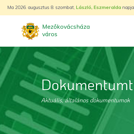
Ma
2026. augusztus 8. szombat,
László, Eszmeralda
napja
Mezőkovácsháza
város
Dokumentumt
Aktuális, általános dokumentumok